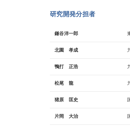
研究開発分担者
鎌谷洋一郎
北園 孝成
鴨打 正浩
松尾 龍
猪原 匡史
片岡 大治