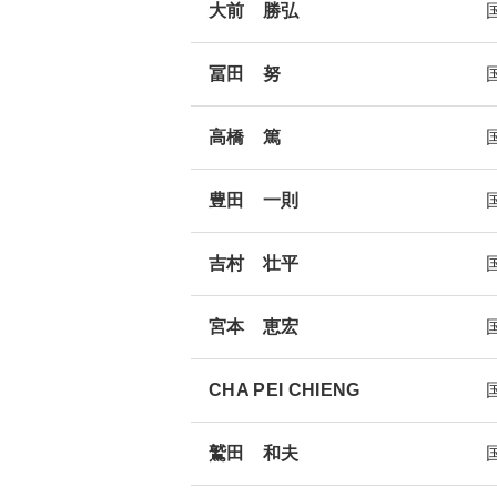
大前 勝弘
冨田 努
高橋 篤
豊田 一則
吉村 壮平
宮本 恵宏
CHA PEI CHIENG
鷲田 和夫